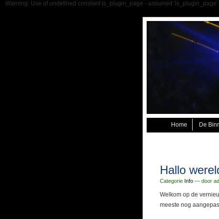
Warning: Use of undefined constant is_plugin_page - assumed 'is_plugin_page' (t
Home
De Bin
Hallo werel
Categorie
Info
— door ad
Welkom op de vernieuwd
meeste nog aangepas