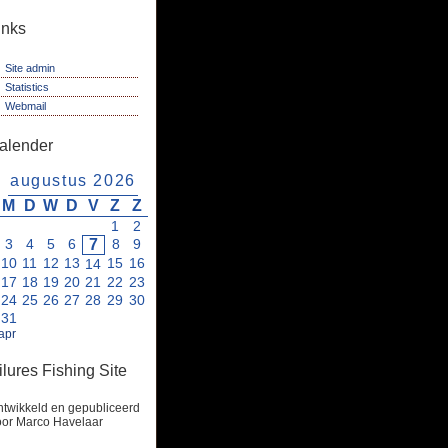
inks
Site admin
Statistics
Webmail
alender
augustus 2026
M
D
W
D
V
Z
Z
1
2
3
4
5
6
7
8
9
10
11
12
13
15
16
14
17
18
19
20
21
22
23
24
25
26
27
28
29
30
31
apr
ilures Fishing Site
twikkeld en gepubliceerd
oor Marco Havelaar