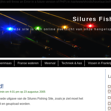
his will throw an Error in a future version of PHP) in /var/www/vhosts/havelaar.b
Silures Fis
Deze site is een online overzicht van onze hengels
nenmaas
Franse wateren
Meerval
Techniek & Aas
Vissen in Frankri
L
d!
min om 4:01 pm op 23 augustus 2005
e uitgave van de Silures Fishing Site, zoals je ziet moet het
t en geupload worden.