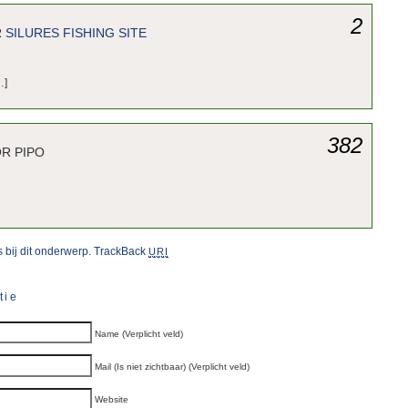
2
R
SILURES FISHING SITE
…]
382
R PIPO
 bij dit onderwerp.
TrackBack
URI
tie
Name (Verplicht veld)
Mail (Is niet zichtbaar) (Verplicht veld)
Website