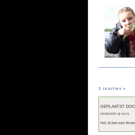
3 reacties
»
GEPLAATST DO
25/08/2005 @ 16:01
Hoi, ik ben een ferve