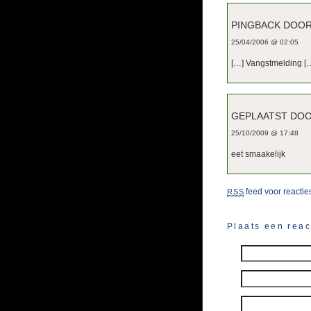
PINGBACK DOO
25/04/2006 @ 02:05
[…] Vangstmelding [
GEPLAATST DOO
25/10/2009 @ 17:48
eet smaakelijk
feed voor reacties
RSS
Plaats een reac