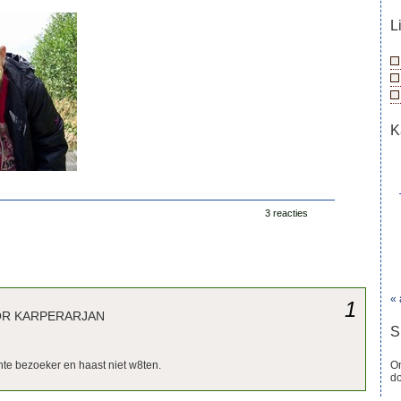
L
K
3 reacties
« 
1
OR KARPERARJAN
S
nte bezoeker en haast niet w8ten.
On
d