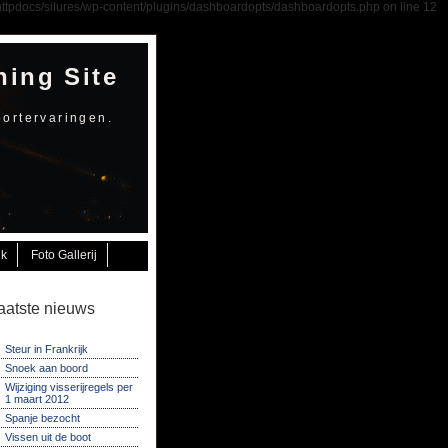
e/httpdocs/silures/wp-content/plugins/dashboardopts/dashboardopts.php on line 12
hing Site
portervaringen.
jk
Foto Gallerij
aatste nieuws
Steur in Frankrijk
Snoek aan boord
Wijziging visserijregels per
1 maart 2012
Spanje bezocht
Vissen uit de boot