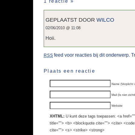
1 reactie
»
GEPLAATST DOOR
WILCO
02/06/2010 @ 11:08
Hoii.
feed voor reacties bij dit onderwerp.
T
RSS
Plaats een reactie
Name (Verplicht 
Mail (Is niet zich
Website
XHTML:
U kunt deze tags toepassen: <a href="" 
title=""> <b> <blockquote cite=""> <cite> <cod
cite=""> <s> <strike> <strong>