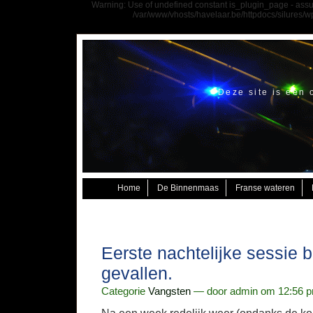
Warning: Use of undefined constant is_plugin_page - assume
/var/www/vhosts/havelaar.be/httpdocs/silures/
Deze site is een 
Home
De Binnenmaas
Franse wateren
Eerste nachtelijke sessie b
gevallen.
Categorie
Vangsten
— door admin om 12:56 pm