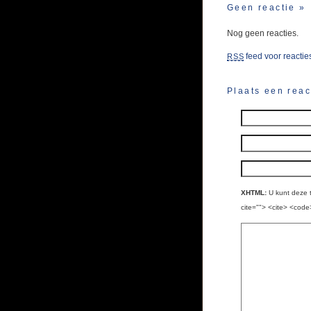
Geen reactie
»
Nog geen reacties.
feed voor reacties
RSS
Plaats een reac
XHTML:
U kunt deze t
cite=""> <cite> <code