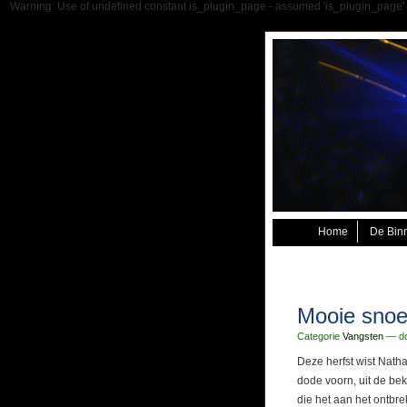
Warning: Use of undefined constant is_plugin_page - assumed 'is_plugin_page' (t
Home
De Bin
Mooie sno
Categorie
Vangsten
— do
Deze herfst wist Nat
dode voorn, uit de be
die het aan het ontbr