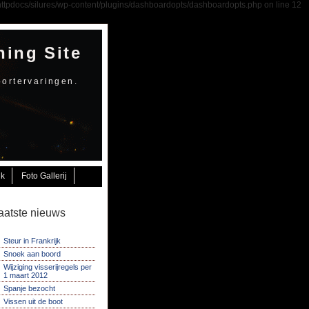
e/httpdocs/silures/wp-content/plugins/dashboardopts/dashboardopts.php on line 12
hing Site
portervaringen.
jk
Foto Gallerij
aatste nieuws
Steur in Frankrijk
Snoek aan boord
Wijziging visserijregels per
1 maart 2012
Spanje bezocht
Vissen uit de boot