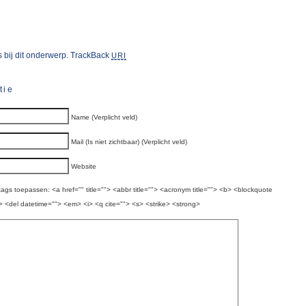
 bij dit onderwerp.
TrackBack
URI
tie
Name (Verplicht veld)
Mail (Is niet zichtbaar) (Verplicht veld)
Website
ags toepassen: <a href="" title=""> <abbr title=""> <acronym title=""> <b> <blockquote
> <del datetime=""> <em> <i> <q cite=""> <s> <strike> <strong>