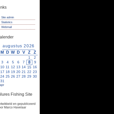
inks
Site admin
Statistics
Webmail
alender
augustus 2026
M
D
W
D
V
Z
Z
1
2
3
4
5
6
7
8
9
10
11
12
13
14
16
15
17
18
19
20
21
22
23
24
25
26
27
28
29
30
31
apr
ilures Fishing Site
twikkeld en gepubliceerd
oor Marco Havelaar