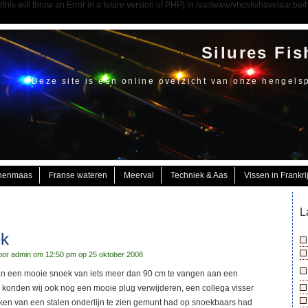
his will throw an Error in a future version of PHP) in /var/www/vhosts/havelaar.b
Silures Fis
Deze site is een online overzicht van onze hengels
nenmaas
Franse wateren
Meerval
Techniek & Aas
Vissen in Frankri
L
ek
or admin om 12:50 pm op 25 oktober 2008
han een mooie snoek van iets meer dan 90 cm te vangen aan een
k konden wij ook nog een mooie plug verwijderen, een collega visser
eken van een stalen onderlijn te zien gemunt had op snoekbaars had