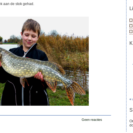
k aan de stok gehad.
L
K
« 
S
Geen reacties
On
d